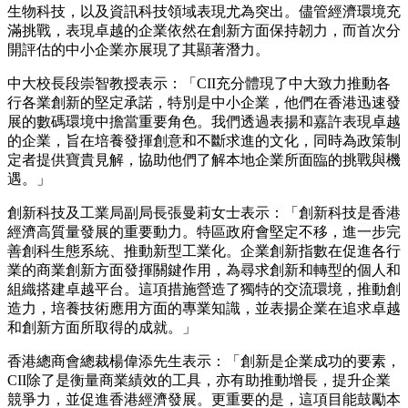
生物科技，以及資訊科技領域表現尤為突出。儘管經濟環境充
滿挑戰，表現卓越的企業依然在創新方面保持韌力，而首次分
開評估的中小企業亦展現了其顯著潛力。
中大校長段崇智教授表示：「CII充分體現了中大致力推動各
行各業創新的堅定承諾，特別是中小企業，他們在香港迅速發
展的數碼環境中擔當重要角色。我們透過表揚和嘉許表現卓越
的企業，旨在培養發揮創意和不斷求進的文化，同時為政策制
定者提供寶貴見解，協助他們了解本地企業所面臨的挑戰與機
遇。」
創新科技及工業局副局長張曼莉女士表示：「創新科技是香港
經濟高質量發展的重要動力。特區政府會堅定不移，進一步完
善創科生態系統、推動新型工業化。企業創新指數在促進各行
業的商業創新方面發揮關鍵作用，為尋求創新和轉型的個人和
組織搭建卓越平台。這項措施營造了獨特的交流環境，推動創
造力，培養技術應用方面的專業知識，並表揚企業在追求卓越
和創新方面所取得的成就。」
香港總商會總裁楊偉添先生表示：「創新是企業成功的要素，
CII除了是衡量商業績效的工具，亦有助推動增長，提升企業
競爭力，並促進香港經濟發展。更重要的是，這項目能鼓勵本