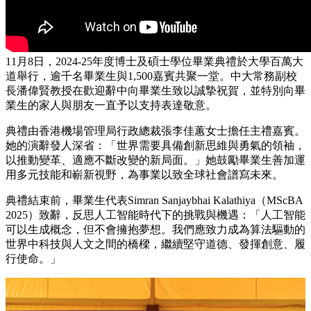
11月8日，2024-25年度博士及碩士學位畢業典禮於大學百萬大
道舉行，逾千名畢業生與1,500嘉賓共聚一堂。中大常務副校
長潘偉賢教授在歡迎辭中向畢業生致以誠摯祝賀，並特別向畢
業生的家人與朋友一直予以支持表達敬意。
典禮由香港機場管理局行政總裁張李佳蕙女士擔任主禮嘉賓。
她的演辭發人深省：「世界需要具備創新思維與勇氣的領袖，
以推動變革、適應不斷改變的新局面。」她鼓勵畢業生善加運
用多元技能和嶄新視野，為事業以致全球社會譜寫未來。
典禮結束前，畢業生代表Simran Sanjaybhai Kalathiya（MScBA
2025）致辭，反思人工智能時代下的挑戰與機遇：「人工智能
可以生成概念，但不會擁抱夢想。我們應致力成為算法驅動的
世界中科技與人文之間的橋樑，繼續堅守道德、發揮創意、履
行使命。」