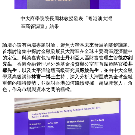
中大商學院院長周林教授發表「粵港澳大灣
區高管調查」結果
論壇亦設有兩場專題討論，聚焦大灣區未來發展的關鍵議題。
首場討論集中探討金融發展及大灣區在全球主要灣區經濟體中
的定位。與談嘉賓包括摩根士丹利亞太區財富管理主管
徐亦釗
先生
、香港金融管理局外匯基金投資辦公室前首席策略官
松井
馨先生
，以及太平洋論壇高級研究員
嚴旋先生
，並由中大金融
學系高級講師
林富一博士
主持，深入分析大灣區成為全球金融
重鎮的獨特優勢，並探討香港如何繼續發揮「超級聯繫人」角
色，作為市場與資本之間的橋樑。