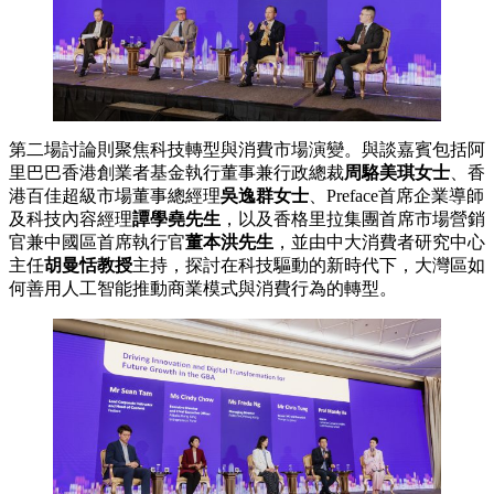
第二場討論則聚焦科技轉型與消費市場演變。與談嘉賓包括阿
里巴巴香港創業者基金執行董事兼行政總裁
周駱美琪女士
、香
港百佳超級市場董事總經理
吳逸群女士
、Preface首席企業導師
及科技內容經理
譚學堯先生
，以及香格里拉集團首席市場營銷
官兼中國區首席執行官
董本洪先生
，並由中大消費者研究中心
主任
胡曼恬教授
主持，探討在科技驅動的新時代下，大灣區如
何善用人工智能推動商業模式與消費行為的轉型。