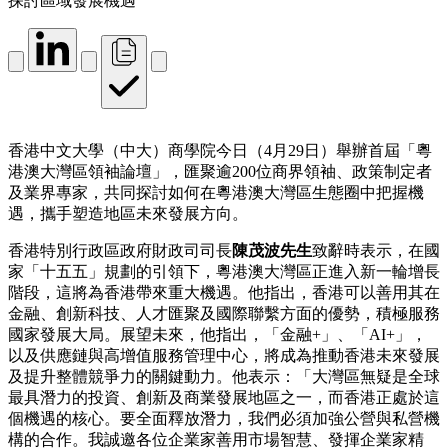
探討區域發展機遇
香港中文大學（中大）商學院今日（4月29日）舉辦首屆「粵
港澳大灣區領袖論壇」，匯聚逾200位商界領袖、政策制定者
及業界專家，共同探討如何在粵港澳大灣區生態圈中把握機
遇，攜手塑造地區未來發展方向。
香港特別行政區政府財政司司長
陳茂波先生
致辭時表示，在國
家「十五五」規劃的引領下，粵港澳大灣區正進入新一輪增長
階段，這將為香港帶來重大機遇。他指出，香港可以善用其在
金融、創新科技、人才匯聚及國際聯繫方面的優勢，積極服務
國家發展大局。展望未來，他指出，「金融+」、「AI+」，
以及供應鏈與高增值服務管理中心，將成為推動香港未來發展
及提升整體競爭力的關鍵動力。他表示：「大灣區無疑是全球
最具潛力的投資、創新及商業發展地區之一，而香港正處於這
個機遇的核心。要全面釋放潛力，我們必須加強公營與私營機
構的合作。我誠邀各位企業家善用市場智慧、發揮企業家精