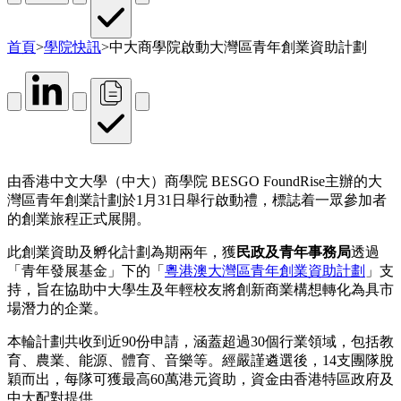
首頁
>
學院快訊
>
中大商學院啟動大灣區青年創業資助計劃
由香港中文大學（中大）商學院 BESGO FoundRise主辦的大
灣區青年創業計劃於1月31日舉行啟動禮，標誌着一眾參加者
的創業旅程正式展開。
此創業資助及孵化計劃為期兩年，獲
民政及青年事務局
透過
「青年發展基金」下的「
粵港澳大灣區青年創業資助計劃
」支
持，旨在協助中大學生及年輕校友將創新商業構想轉化為具市
場潛力的企業。
本輪計劃共收到近90份申請，涵蓋超過30個行業領域，包括教
育、農業、能源、體育、音樂等。經嚴謹遴選後，14支團隊脫
穎而出，每隊可獲最高60萬港元資助，資金由香港特區政府及
中大配對提供。