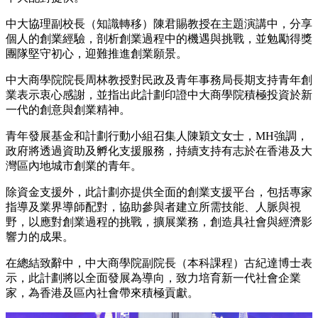
中大協理副校長（知識轉移）陳君賜教授在主題演講中，分享
個人的創業經驗，剖析創業過程中的機遇與挑戰，並勉勵得獎
團隊堅守初心，迎難推進創業願景。
中大商學院院長周林教授對民政及青年事務局長期支持青年創
業表示衷心感謝，並指出此計劃印證中大商學院積極投資於新
一代的創意與創業精神。
青年發展基金和計劃行動小組召集人陳穎文女士，MH強調，
政府將透過資助及孵化支援服務，持續支持有志於在香港及大
灣區內地城市創業的青年。
除資金支援外，此計劃亦提供全面的創業支援平台，包括專家
指導及業界導師配對，協助參與者建立所需技能、人脈與視
野，以應對創業過程的挑戰，擴展業務，創造具社會與經濟影
響力的成果。
在總結致辭中，中大商學院副院長（本科課程）古紀達博士表
示，此計劃將以全面發展為導向，致力培育新一代社會企業
家，為香港及區內社會帶來積極貢獻。