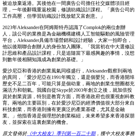
被迫放棄返港。其後他在一間廣告公司擔任社交媒體項目經
理，一年後辭職重返校園，修讀紡織設計課程。「廣告公司的
工作高壓，但學習紡織設計既放鬆又富創意。」
2023年Aleksander在阿姆斯特丹認識了Complok的兩位創辦
人，該公司的業務是為金融機構建構人工智能驅動的風險管理
平台，Aleksander具備市場營銷和設計經驗，大家一拍即合，
他以後期聯合創辦人的身份加入團隊。「我當初在中大選修設
計思維和產品設計課程，只是追隨當下最感興趣的事情，沒想
到數年後相關知識成為創業的基礎。」
愛沙尼亞和香港的創業風氣同樣盛行，Aleksander觀察到兩地
的異同，「愛沙尼亞在1991年獨立，還是個嬰兒，而香港開埠
歷史不足二百年，可能只算是個幼童，兩地的創業生態圈都充
滿活力和朝氣。我國自從Skype於2003年創立之後，就加倍投
資於創業資源，特別是教育方面，而香港政府也很重視創科教
育。兩地的主要區別，在於愛沙尼亞的經濟價值很大部分來自
科技創業，而香港則擁有更廣泛的產業基礎，尤其是金融
業。」他指香港是個理想的創業樞紐，未來希望多來香港探朋
友，並探索在這裏創業的機會。
原文發佈於
《中大校友》季刊第一百二十期
，獲中大校友事務