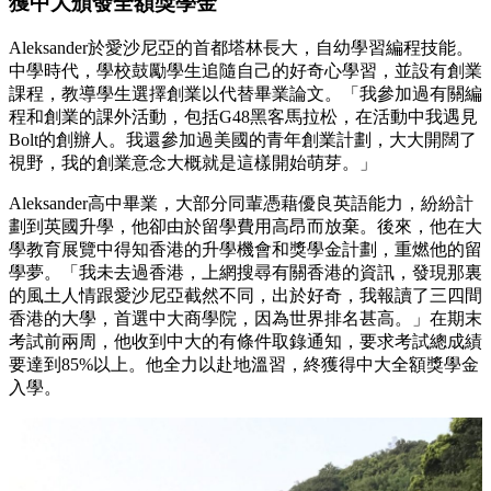
獲中大頒發全額獎學金
Aleksander於愛沙尼亞的首都塔林長大，自幼學習編程技能。
中學時代，學校鼓勵學生追隨自己的好奇心學習，並設有創業
課程，教導學生選擇創業以代替畢業論文。「我參加過有關編
程和創業的課外活動，包括G48黑客馬拉松，在活動中我遇見
Bolt的創辦人。我還參加過美國的青年創業計劃，大大開闊了
視野，我的創業意念大概就是這樣開始萌芽。」
Aleksander高中畢業，大部分同輩憑藉優良英語能力，紛紛計
劃到英國升學，他卻由於留學費用高昂而放棄。後來，他在大
學教育展覽中得知香港的升學機會和獎學金計劃，重燃他的留
學夢。「我未去過香港，上網搜尋有關香港的資訊，發現那裏
的風土人情跟愛沙尼亞截然不同，出於好奇，我報讀了三四間
香港的大學，首選中大商學院，因為世界排名甚高。」在期末
考試前兩周，他收到中大的有條件取錄通知，要求考試總成績
要達到85%以上。他全力以赴地溫習，終獲得中大全額獎學金
入學。