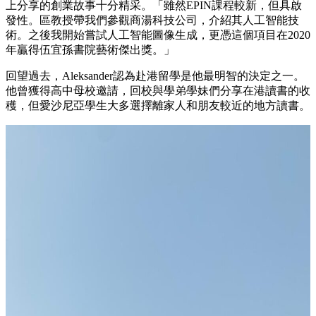
上分享的創業故事十分精采。「雖然EPIN課程較新，但具啟
發性。區教授帶我們參觀商湯科技公司，介紹其人工智能技
術。之後我開始嘗試人工智能圖像生成，更憑這個項目在2020
年贏得伍宜孫書院藝術傑出獎。」
回望過去，Aleksander認為赴港留學是他最明智的決定之一。
他曾獲得高中母校邀請，回校與學弟學妹們分享在港讀書的收
穫，但愛沙尼亞學生大多選擇離家人和朋友較近的地方讀書。