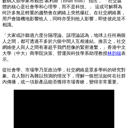
數碼人類學家布賴恩‧索利斯（Brian Solis） 指出， 「社交媒
體的核心是社會學和心理學，而不是科技。」 這或可解釋為
何許多無足輕重的趨勢會在網絡上突然爆紅。在社交網絡裏，
用戶會隨機地影響他人，同時亦受到他人影響，即使彼此並不
相識。
「大家或許聽過六度分隔理論。該理論認為，地球上任何兩個
人之間，都可透過不多於六個中間人互相連結。換言之，社交
網絡使人與人之間有著超乎我們想像的緊密連繫，」香港中文
大學（中大）商學院決策、營運與科技學系助理教授
林韵端
表
示。
從社會學、市場學乃至政治學，社交網絡是眾多學科的研究對
象。在人類行為難以預測的情況下，理解一個想法如何在社群
內傳播，或一項新產品能否獲得市場青睞，變得非常重要。