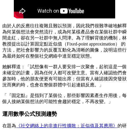
由於人的反應往往複雜且難以預測，因此我們很難準確地解釋
為何某個想法會突然流行，或為何某樣產品會在某個社群中瞬
間走紅，卻在另一社群中無人問津。為了理解背後的機制，林
教授提出以計算固定點近似值（Fixed-point approximation） 的
方法，把社會影響力的反覆互動化為清晰的圖像，說明這些行
為最終如何在整個社交網絡中達至穩定狀態。
她解釋道：「試想像有一群人要安排一次聚會，起初這是一個
未確定的計畫，因為任何人都可改變主意。當有人確認他們會
參加時，他的朋友便更有可能出席；但當有人確認後因突發狀
況而爽約時，也會在整個群體中引起連鎖反應。」
「『固定點』是指到了某個位，那些影響因素產生作用後，每
個人接納某個想法的可能性會趨於穩定，不再改變。」
運用數學公式預測趨勢
在題為
《社交網絡上的非進行性擴散：近似值及其應用》
的研