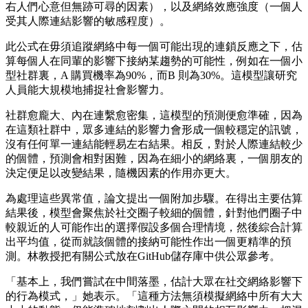
右人們心意但無跡可尋的因素），以及網絡效應強度（一個人
受其人際連結影響的敏感程度）。
此公式在毋須追蹤網絡中每一個可能出現的連鎖反應之下，估
算每個人在同輩的影響下接納某趨勢的可能性，例如在一個小
型社群裏，A 購買機率為90%，而B 則為30%。這模型讓研究
人員能大規模地捕捉社會影響力。
社群愈龐大、內在連繫愈密集，這模型的預測便愈準確，因為
在這類社群中，眾多連結的影響力會形成一個較穩定的訊號，
沒有任何單一連結能輕易左右結果。相反，對於人際連結較少
的個體，預測會相對困難，因為在細小的網絡裏，一個朋友的
決定便足以改變結果，隨機因素的作用亦更大。
為處理這些異常值，論文提出一個附加步驟。在得出主要估算
結果後，模型會聚焦於社交圈子較細的個體，針對他們圈子中
較親近的人可能作出的選擇假設多個合理情境，然後綜合計算
出平均值，從而就該個體的接納可能性作出一個更精準的預
測。林教授把有關公式放在GitHub儲存庫中供公眾參考。
「基本上，我們嘗試在中間落墨，估計大眾在社交網絡影響下
的行為模式，」她表示。「這種方法無須模擬網絡中所有大大