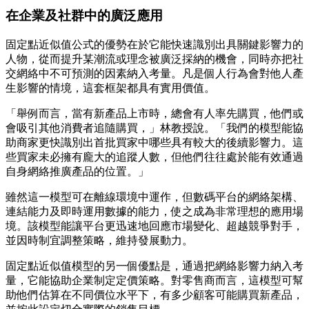
在企業及社群中的廣泛應用
固定點近似值公式的優勢在於它能快速識別出具關鍵影響力的
人物，從而提升某潮流或理念被廣泛採納的機會，同時亦把社
交網絡中不可預測的因素納入考量。凡是個人行為會對他人產
生影響的情境，這套框架都具有實用價值。
「舉例而言，當有新產品上市時，總會有人率先購買，他們或
會吸引其他消費者追隨購買，」林教授說。「我們的模型能協
助商家更快識別出首批買家中哪些具有較大的後續影響力。這
些買家未必擁有龐大的追蹤人數，但他們往往處於能有效通過
自身網絡推廣產品的位置。」
雖然這一模型可在離線環境中運作，但數碼平台的網絡架構、
連結能力及即時運用數據的能力，使之成為非常理想的應用場
境。該模型能讓平台更迅速地回應市場變化、超越競爭對手，
並因時制宜調整策略，維持發展動力。
固定點近似值模型的另一個優點是，通過把網絡影響力納入考
量，它能協助企業制定定價策略。對零售商而言，這模型可幫
助他們估算在不同價位水平下，有多少顧客可能購買新產品，