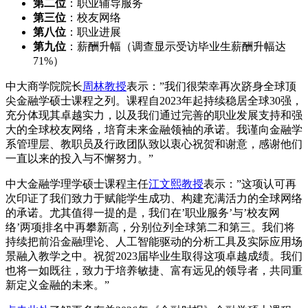
第二位
：职业辅导服务
第三位
：校友网络
第八位
：职业进展
第九位
：薪酬升幅（调查显示受访毕业生薪酬升幅达
71%）
中大商学院院长
周林教授
表示：”我们很荣幸再次跻身全球顶
尖金融学硕士课程之列。课程自2023年起持续稳居全球30强，
充分体现其卓越实力，以及我们通过完善的职业发展支持和强
大的全球校友网络，培育未来金融领袖的承诺。我谨向金融学
系管理层、教职员及行政团队致以衷心祝贺和谢意，感谢他们
一直以来的投入与不懈努力。”
中大金融学理学硕士课程主任
江文熙教授
表示：”这项认可再
次印证了我们致力于赋能学生成功、构建充满活力的全球网络
的承诺。尤其值得一提的是，我们在’职业服务’与’校友网
络’两项排名中再攀新高，分别位列全球第二和第三。我们将
持续把前沿金融理论、人工智能驱动的分析工具及实际应用场
景融入教学之中。祝贺2023届毕业生取得这项卓越成绩。我们
也将一如既往，致力于培养敏捷、富有远见的领导者，共同重
新定义金融的未来。”