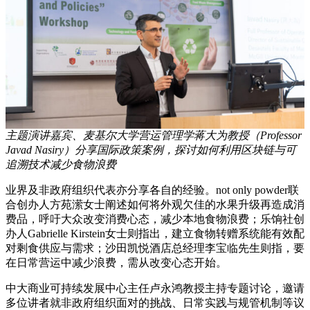
主题演讲嘉宾、麦基尔大学营运管理学蒋大为教授（Professor
Javad Nasiry）分享国际政策案例，探讨如何利用区块链与可
追溯技术减少食物浪费
业界及非政府组织代表亦分享各自的经验。not only powder联
合创办人方苑潆女士阐述如何将外观欠佳的水果升级再造成消
费品，呼吁大众改变消费心态，减少本地食物浪费；乐饷社创
办人Gabrielle Kirstein女士则指出，建立食物转赠系统能有效配
对剩食供应与需求；沙田凯悦酒店总经理李宝临先生则指，要
在日常营运中减少浪费，需从改变心态开始。
中大商业可持续发展中心主任卢永鸿教授主持专题讨论，邀请
多位讲者就非政府组织面对的挑战、日常实践与规管机制等议