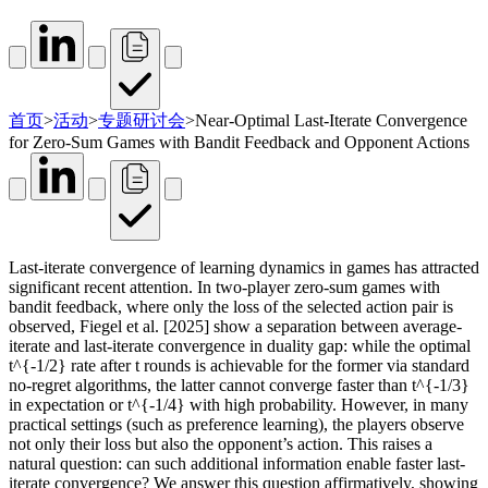
首页
>
活动
>
专题研讨会
>
Near-Optimal Last-Iterate Convergence
for Zero-Sum Games with Bandit Feedback and Opponent Actions
Last-iterate convergence of learning dynamics in games has attracted
significant recent attention. In two-player zero-sum games with
bandit feedback, where only the loss of the selected action pair is
observed, Fiegel et al. [2025] show a separation between average-
iterate and last-iterate convergence in duality gap: while the optimal
t^{-1/2} rate after t rounds is achievable for the former via standard
no-regret algorithms, the latter cannot converge faster than t^{-1/3}
in expectation or t^{-1/4} with high probability. However, in many
practical settings (such as preference learning), the players observe
not only their loss but also the opponent’s action. This raises a
natural question: can such additional information enable faster last-
iterate convergence? We answer this question affirmatively, showing