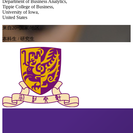
Department of Business Analytics,
Tippie College of Business,
University of Iowa,
United States
来自20+国家/地区
本科生 / 研究生