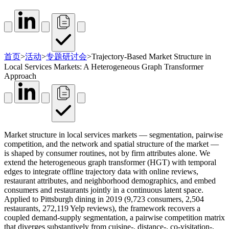
首页
>
活动
>
专题研讨会
>
Trajectory-Based Market Structure in
Local Services Markets: A Heterogeneous Graph Transformer
Approach
Market structure in local services markets — segmentation, pairwise
competition, and the network and spatial structure of the market —
is shaped by consumer routines, not by firm attributes alone. We
extend the heterogeneous graph transformer (HGT) with temporal
edges to integrate offline trajectory data with online reviews,
restaurant attributes, and neighborhood demographics, and embed
consumers and restaurants jointly in a continuous latent space.
Applied to Pittsburgh dining in 2019 (9,723 consumers, 2,504
restaurants, 272,119 Yelp reviews), the framework recovers a
coupled demand-supply segmentation, a pairwise competition matrix
that diverges substantively from cuisine-, distance-, co-visitation-,