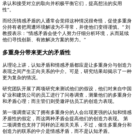
承认和接受对立的取向并积极平衡它们，提高想法的实用
性”。
而经历情感矛盾的人通常会觉得这种情况很奇怪，促使多重身
分持有者把周遭环境解读为不寻常，并使他们变得谨慎。” 刘
教授表示：”情感矛盾会使个人努力仔细分析环境，从而延续
他们寻找创新、有效解决方案的努力。”
多重身分带
来
更大的矛盾性
从理论上讲，认知矛盾和情感矛盾都应是让多重身分与创造力
表现之间产生正向关系的中介。可是，研究结果却揭示了一种
更为复杂的情况。
研究团队开展了两项研究来测试他们的假设，他们对来自中国
矿业和建筑公司的员工进行了问卷调查，测量他们的多重身分
和矛盾心理；而主管们则受邀评估员工的创造力表现。
第一项调查证实了拥有多重身分的人会出现更强的认知和情感
矛盾性的假定，而这两种矛盾会提高他们的创造力表现。 第
二项调查也支持了同样的正相关关系，不过，催生多重身分和
创造力的联系的中介是情感矛盾，而不是认知矛盾。