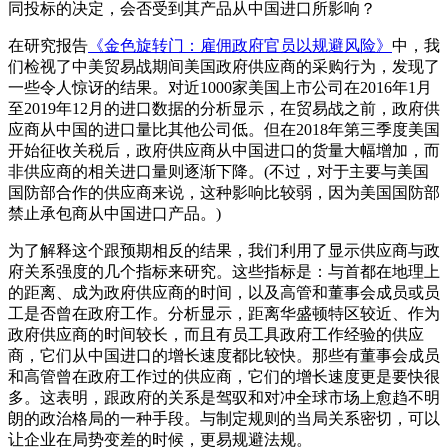
同投标的决定，会否受到其产品从中国进口所影响？
在研究报告
《金色旋转门：雇佣政府官员以规避风险》
中，我
们检视了中美贸易战期间美国政府供应商的采购行为，发现了
一些令人惊讶的结果。对近1000家美国上市公司在2016年1月
至2019年12月的进口数据的分析显示，在贸易战之前，政府供
应商从中国的进口量比其他公司低。但在2018年第三季度美国
开始征收关税后，政府供应商从中国进口的货量大幅增加，而
非供应商的相关进口量则逐渐下降。(不过，对于主要与美国
国防部合作的供应商来说，这种影响比较弱，因为美国国防部
禁止承包商从中国进口产品。)
为了解释这个跟预期相反的结果，我们利用了显示供应商与政
府关系强度的几个指标来研究。这些指标是：与首都在地理上
的距离、成为政府供应商的时间，以及高管和董事会成员或员
工是否曾在政府工作。分析显示，距离华盛顿特区较近、作为
政府供应商的时间较长，而且有员工具政府工作经验的供应
商，它们从中国进口的增长速度都比较快。那些有董事会成员
和高管曾在政府工作过的供应商，它们的增长速度更是要快很
多。这表明，跟政府的关系是驾驭和对冲全球市场上愈趋不明
朗的政治格局的一种手段。与制定规则的当局关系密切，可以
让企业在局势变差的时候，更易规避法规。