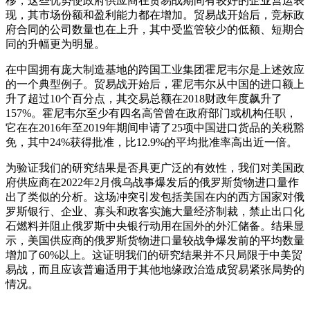
移，这些优势使政府供应商在贸易战期间有较好的企业营运表
现，其市场份额和盈利能力都在增加。贸易战开始后，竞标政
府合同的公司数量也在上升，其中受监管较少的低额、短期合
同的升幅更为明显。
在中国拥有庞大制造基地的跨国工业集团霍尼韦尔是上述效应
的一个典型例子。贸易战开始后，霍尼韦尔从中国的进口额上
升了超过10个百分点，其交易总额在2018财政年度飙升了
157%。霍尼韦尔至少有四名高管曾在政府部门或机构任职，
它在在2016年至2019年期间申请了25项中国进口货品的关税豁
免，其中24%获得批准，比12.9%的平均批准率高出近一倍。
为验证我们的研究结果是否具更广泛的有效性，我们对美国政
府供应商在2022年2月俄乌战事爆发后的俄罗斯货物进口量作
出了类似的分析。这场冲突引发包括美国在内的西方国家对俄
罗斯银行、企业、寡头和政客实施大量经济制裁，禁止出口化
石燃料并阻止俄罗斯中央银行动用在国外的外汇储备。结果显
示，美国供应商的俄罗斯货物进口量较战争爆发前的平均数量
增加了60%以上。这证明我们的研究结果并不只局限于中美贸
易战，而且应该普遍适用于其他地缘政治造成贸易紧张局势的
情况。