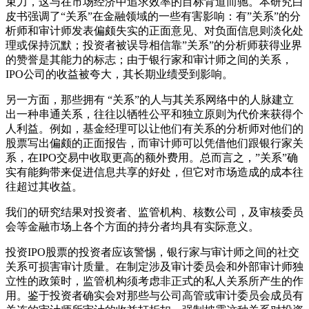
束力，这与在市场经济中追求效率的目标背道而驰。本研究白
皮书强调了“关系”在金融领域的一些有害影响：有”关系”的分
析师和审计师发表偏颇失实的正面意见、对负面信息则淡化处
理或保持沉默；投资者被误导相信靠”关系”的分析师获得业界
的赞誉是其能力的标志；由于银行家和审计师之间的关系，
IPO公司的收益被夸大，其长期业绩受到影响。
另一方面，那些拥有 “关系”的人与其关系网络中的人脉建立
出一种串通关系，往往以牺牲公平和独立原则为代价来获得个
人利益。例如，基金经理可以让他们有关系的分析师对他们的
股票写出偏颇的正面报告，而审计师可以凭借他们跟银行家关
系，在IPO交易中收取更高的额外费用。总而言之，”关系”确
实有能夠带来促进信息共享的好处，但它对市场造成的成本往
往超过其收益。
我们的研究结果对投资者、监管机构、核数公司，及审核委员
会等金融市场上各个方面的持分者均具有实际意义。
投资IPO股票的投资者应该警惕，银行家与审计师之间的社交
关系可损害审计质量。在制定涉及审计委员会和外部审计师独
立性的政策时，监管机构须考虑非正式的私人关系所产生的作
用。鉴于投资者确实会对那些与公司高管或审计委员会成员有