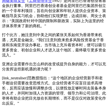
周骆美琪女士
（
工商管理学士
1992）是阿里巴巴香港创业者基
金执行董事。阿里巴巴香港创业者基金是阿里巴巴集团所创立
的一个非牟利项目，旨在向创业家和年轻人提供企业资本、策
略指导及实习机会，协助他们实现梦想，达成目标。周女士表
示：“美国政府针对中国的限制和新政策，实际上为这里的经
济体系带来了新的商机。”
打个比方，她注意到中美之间的紧张关系如何为香港带来机
遇，尤其是金融业。“我们注意到愈来愈多风险投资基金于香
港和东南亚开设办事处。当市场上充斥着资本时，便可以吸引
更多资金、初创企业和人才进入这个地区，最终吸引更多资金
流入。”
亚洲企业需要作出怎么样的改变或提升自身的能力，才可以充
分发挥这些新机遇的潜力呢？
[link_neutraliser]范教授指出：“这个地区的企业经营新手和老
手都迫切需要改变思维方式。企业经营者不应盲目追求高增
长，反而应该放慢和调整步伐，以便投放足够时间去装备本身
的人才，并同时加强人力资源的管理、领导力和公司治理。此
举将有助企业把目光放在长期增长，而不是仅仅对政策变化作
出反应。”