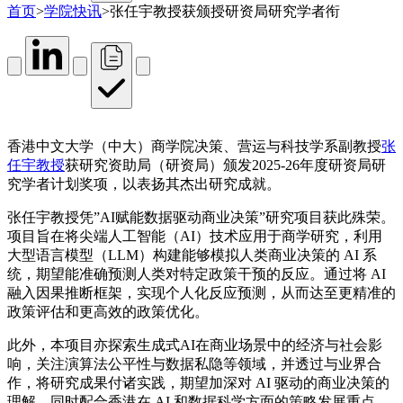
首页
>
学院快讯
>
张任宇教授获颁授研资局研究学者衔
香港中文大学（中大）商学院决策、营运与科技学系副教授
张
任宇教授
获研究资助局（研资局）颁发2025-26年度研资局研
究学者计划奖项，以表扬其杰出研究成就。
张任宇教授凭”AI赋能数据驱动商业决策”研究项目获此殊荣。
项目旨在将尖端人工智能（AI）技术应用于商学研究，利用
大型语言模型（LLM）构建能够模拟人类商业决策的 AI 系
统，期望能准确预测人类对特定政策干预的反应。通过将 AI
融入因果推断框架，实现个人化反应预测，从而达至更精准的
政策评估和更高效的政策优化。
此外，本项目亦探索生成式AI在商业场景中的经济与社会影
响，关注演算法公平性与数据私隐等领域，并透过与业界合
作，将研究成果付诸实践，期望加深对 AI 驱动的商业决策的
理解，同时配合香港在 AI 和数据科学方面的策略发展重点。