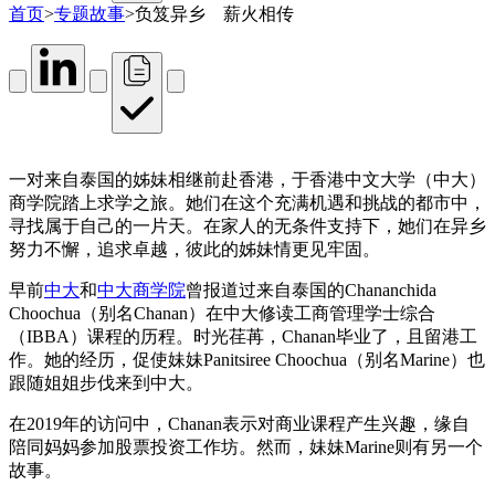
首页
>
专题故事
>
负笈异乡 薪火相传
一对来自泰国的姊妹相继前赴香港，于香港中文大学（中大）
商学院踏上求学之旅。她们在这个充满机遇和挑战的都市中，
寻找属于自己的一片天。在家人的无条件支持下，她们在异乡
努力不懈，追求卓越，彼此的姊妹情更见牢固。
早前
中大
和
中大商学院
曾报道过来自泰国的Chananchida
Choochua（别名Chanan）在中大修读工商管理学士综合
（IBBA）课程的历程。时光荏苒，Chanan毕业了，且留港工
作。她的经历，促使妹妹Panitsiree Choochua（别名Marine）也
跟随姐姐步伐来到中大。
在2019年的访问中，Chanan表示对商业课程产生兴趣，缘自
陪同妈妈参加股票投资工作坊。然而，妹妹Marine则有另一个
故事。