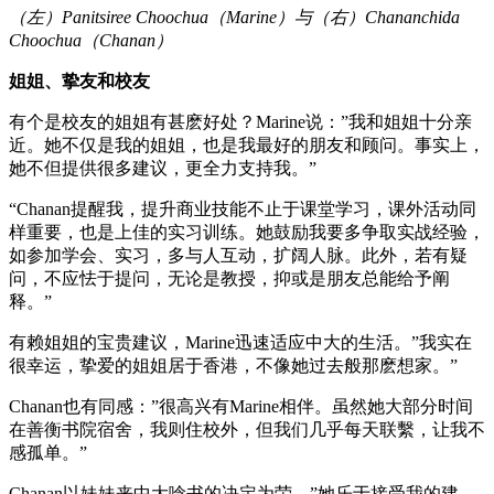
（左）
Panitsiree Choochua
（
Marine
）与（右）
Chananchida
Choochua
（
Chanan
）
姐姐、挚友和校友
有个是校友的姐姐有甚麽好处？Marine说：”我和姐姐十分亲
近。她不仅是我的姐姐，也是我最好的朋友和顾问。事实上，
她不但提供很多建议，更全力支持我。”
“Chanan提醒我，提升商业技能不止于课堂学习，课外活动同
样重要，也是上佳的实习训练。她鼓励我要多争取实战经验，
如参加学会、实习，多与人互动，扩阔人脉。此外，若有疑
问，不应怯于提问，无论是教授，抑或是朋友总能给予阐
释。”
有赖姐姐的宝贵建议，Marine迅速适应中大的生活。”我实在
很幸运，挚爱的姐姐居于香港，不像她过去般那麽想家。”
Chanan也有同感：”很高兴有Marine相伴。虽然她大部分时间
在善衡书院宿舍，我则住校外，但我们几乎每天联繫，让我不
感孤单。”
Chanan以妹妹来中大唸书的决定为荣，”她乐于接受我的建