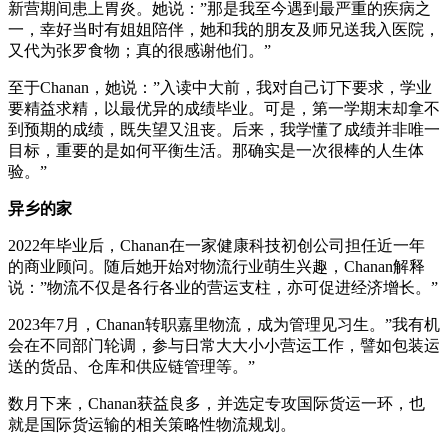
新营期间患上胃炎。她说：”那是我至今遇到最严重的疾病之
一，幸好当时有姐姐陪伴，她和我的朋友及师兄送我入医院，
又代为张罗食物；真的很感谢他们。”
至于Chanan，她说：”入读中大前，我对自己订下要求，学业
要精益求精，以最优异的成绩毕业。可是，第一学期末却拿不
到预期的成绩，既失望又沮丧。后来，我学懂了成绩并非唯一
目标，重要的是如何平衡生活。那确实是一次很棒的人生体
验。”
异乡的家
2022年毕业后，Chanan在一家健康科技初创公司担任近一年
的商业顾问。随后她开始对物流行业萌生兴趣，Chanan解释
说：”物流不仅是各行各业的营运支柱，亦可促进经济增长。”
2023年7月，Chanan转职嘉里物流，成为管理见习生。”我有机
会在不同部门轮调，参与日常大大小小营运工作，譬如包装运
送的货品、仓库和供应链管理等。”
数月下来，Chanan获益良多，并选定专攻国际货运一环，也
就是国际货运输的相关策略性物流规划。