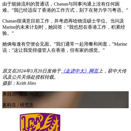
由于能操流利的普通话，Chanan与同事沟通上没有任何困
难。”我已经适应了香港的工作方式，刻下在努力学习粤语。”
Chanan很满意目前工作，并考虑再唸物流硕士学位。当问及
Marine的未来计划时，她回答：”我也想在香港工作，积累经
验。”
她俩每逢有空便会见面。”我们通常一起用餐和闲逛，”Marine
说：”这让我觉得儘管人在香港，但有家的感觉。”
原文在
2024
年
3
月
20
日发佈于
《走进中大》网页
上，获中大传
讯及公共关係处授权转载。
摄影：Keith Hiro
来自20+国家/地区
本科生 / 研究生