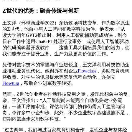
Z世代的优势：融合传统与创新
王文洋（环球商业学2022）亲历这场科技变革。作为数字原生
的Z世代，他自小与人工智能和数字科技为伴。他表示：“从
读大学初年GPT2推出时，利用人工智能辅助完成功课，到今
日在工作中运用ChatGPT处理行政事务，或使用人工智能驱动
的代码编辑器开发软件——这些工具大幅拓展我们的潜力，使
我们能专注于提升业务、生产力及更高价值的工作。”
凭借对数字技术的掌握与商业敏锐度，王文洋利用科技协助企
业推动业务现代化。他创办初创企业
Flowclass
，协助教育机构
将收费、对学生的讯息提示等繁复流程自动化，亦创立
Flowtura
，帮助企业进军数字经济。
然而，Z世代创业者在推动科技应用之际，发现比想象中的复
杂。王文洋指出：“人工智能尚未能完全自动化关键业务流
程，一些工序如审批、评估与跨部门协作仍需人工监管与问
责，令许多中小企却步。此外，不少企业数字基础设施不足，
短期内需逐步采用数字科技。”
“过去两年，我们与过百家教育机构合作，发现企业与整体经