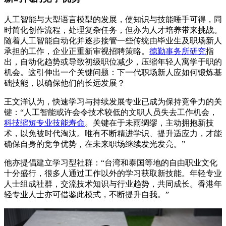
人工智能与大型语言模型的发展，使知识与技能唾手可得，同
时简化创作流程，处理复杂任务，但亦为人才培养带来挑战。
随着人工智能自动化并逐步接管一些传统由毕业生及职场新人
承担的工作，企业正重新审视招聘策略。
德勤事务所研究
指
出，自动化趋势或导致初级职位减少，压缩年轻人寓学于职的
机会。这引伸出一个关键问题：下一代职场新人应如何锻炼基
础技能，以确保他们的长远发展？
王文洋认为，快速学习与持续发展专业已成为保持竞争力的关
键：“人工智能或许会令技术较低的文职人员失去工作机会，
科技缩短专业技能寿命
。关键在于未雨绸缪，主动拥抱新技
术，以免被时代淘汰。唯有不断精进学识、提升适应力，才能
确保自身的竞争优势，在未来职场继续发光发亮。”
他亦提倡建立学习型社群：“台湾和泰国等地的自由职业文化
十分盛行，很多人通过工作以外的学习获取新技能。年轻专业
人士组成社群，交流技术知识与行业趋势，共同成长。香港年
轻专业人士亦可借鉴此模式，不断提升自我。”