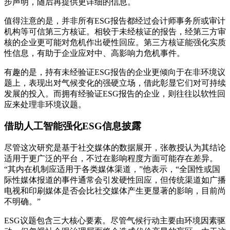
步声明，随后再提供更详细的信息。
值得注意的是，并非所有ESG报告都经过会计师事务所或审计
机构等可信第三方核证。相较于未经核证的报告，经第三方审
核的企业更可能对危机作出硬性回应。第三方核证能强化实质
性信息，有助于企业应对中、高影响力危机事件。
有趣的是，持有未经验证ESG报告的企业更倾向于在非环境议
题上，表现出对气候变化的强硬立场，借此彰显它们对可持续
发展的投入。而拥有经验证ESG报告的企业，则往往以软性回
应来处理非环境议题。
借助人工智能强化
ESG
信息披露
尽管这次研究是基于社交媒体的数据展开，张教授认为其结论
适用于更广泛的平台，不过在影响程度方面可能存在差异。
“其内在机制应适用于各类媒体渠道，”他表示，“全国性或国
际性媒体报道的事件通常会引发硬性回应，但传统渠道如广播
电视和印刷媒体是否会比社交媒体产生更显著的影响，目前尚
不明确。”
ESG议题包含三大核心要素。尽管气候行动主要由环境因素驱