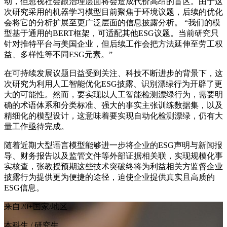
动，但忽视社会跟治理层面将会造成代价高昂的盲区。由于这
次研究采用的机器学习模型目前聚焦于环境议题，后续的优化
会将它的分析扩展至更广泛层面的信息披露分析。 “我们的模
型基于通用的BERT框架，可适配其他ESG议题。当前研究只
针对推特平台与美国企业，但后续工作会把方法延伸至劳工权
益、多样性等不同ESG元素。”
在可持续发展议题日益受到关注、科技不断进步的背景下，这
次研究为利用人工智能优化ESG披露、识别漂绿行为开辟了更
大的可能性。然而，要实现以人工智能检测漂绿行为，需要明
确的术语体系和分类标准、强大的事实主张训练数据集，以及
精细化的模型设计，这意味着要实现自动化检测漂绿，仍有大
量工作亟待完成。
随着近期大型语言模型能够进一步将企业的ESG声明与新闻报
导、财务报告以及监管文件等外部证据相关联，实现规模化事
实核查，张教授预期这些技术突破终将为利益相关方监督企业
披露行为提供更为便捷的途径，迫使企业提供真实且高质的
ESG信息。
来自20+国家/地区
本科生 / 研究生