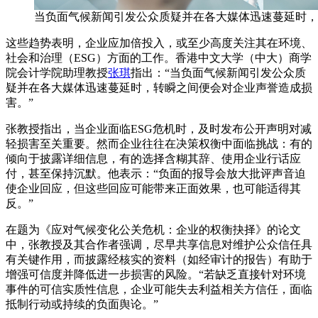
当负面气候新闻引发公众质疑并在各大媒体迅速蔓延时，
这些趋势表明，企业应加倍投入，或至少高度关注其在环境、
社会和治理（ESG）方面的工作。香港中文大学（中大）商学
院会计学院助理教授
张琪
指出：“当负面气候新闻引发公众质
疑并在各大媒体迅速蔓延时，转瞬之间便会对企业声誉造成损
害。”
张教授指出，当企业面临ESG危机时，及时发布公开声明对减
轻损害至关重要。然而企业往往在决策权衡中面临挑战：有的
倾向于披露详细信息，有的选择含糊其辞、使用企业行话应
付，甚至保持沉默。他表示：“负面的报导会放大批评声音迫
使企业回应，但这些回应可能带来正面效果，也可能适得其
反。”
在题为《应对气候变化公关危机：企业的权衡抉择》的论文
中，张教授及其合作者强调，尽早共享信息对维护公众信任具
有关键作用，而披露经核实的资料（如经审计的报告）有助于
增强可信度并降低进一步损害的风险。“若缺乏直接针对环境
事件的可信实质性信息，企业可能失去利益相关方信任，面临
抵制行动或持续的负面舆论。”