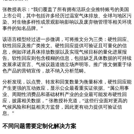
张教授表示：“我们覆盖了所有拥有活跃企业推特账号的美国
上市公司，其中包括许多经历过温室气体排放、全球与地区污
染、对生物多样性或景观影响影响以及废弃物管理等相关环境
事件的知名品牌。”
该语言模型经过进一步微调，可将推文分为三类：硬性回应、
软性回应及推广类推文。硬性回应提供可验证且可量化的信
息，例如详述具体排放数据以及实现气候目标的量化进展报
告。软性回应则包含模糊的信息，包括缺乏具体数据的可持续
发展承诺宣言、气候议题道德立场声明等。推广推文侧重于绿
色产品的营销宣传，故不纳入分析范畴。
分析发现，以点赞、转发和回复数量为衡量标准，硬性回应能
产生更强的互动效应，显示公众最看重实证依据。“属公用事
业、周期性消费品和基础材料产业的企业最可能发布硬性回
应，披露相关数据，” 张教授补充道，“这些行业面对更高的
气候风险和利益相关方监督，因此更有动力提供可验证信
息。”
不同问题需要定制化解决方案