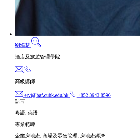
劉海慧
酒店及旅遊管理學院
高級講師
ervi@baf.cuhk.edu.hk
+852 3943 8596
語言
粵語, 英語
專業範疇
企業房地產, 商場及零售管理, 房地產經濟