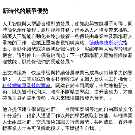
新時代的競爭優勢
人工智能與大型語言模型的發展，使知識與技能唾手可得，同
時簡化創作流程，處理複雜任務，但亦為人才培養帶來挑戰。
隨著人工智能自動化並逐步接管一些傳統由畢業生及職場新人
承擔的工作，企業正重新審視招聘策略。
德勤事務所研究
指
出，自動化趨勢或導致初級職位減少，壓縮年輕人寓學於職的
機會。這引伸出一個關鍵問題：下一代職場新人應如何鍛鍊基
礎技能，以確保他們的長遠發展？
王文洋認為，快速學習與持續發展專業已成為保持競爭力的關
鍵：「人工智能或許會令技術較低的文職人員失去工作機會，
科技縮短專業技能壽命
。關鍵在於未雨綢繆，主動擁抱新技
術，以免被時代淘汰。唯有不斷精進學識、提升適應力，才能
確保自身的競爭優勢，在未來職場繼續發光發亮。」
他亦提倡建立學習型社群：「台灣和泰國等地的自由職業文化
十分盛行，很多人透過工作以外的學習獲取新技能。年輕專業
人士組成社群，交流技術知識與行業趨勢，共同成長。香港年
輕專業人士亦可借鏡此模式，不斷提升自我。」