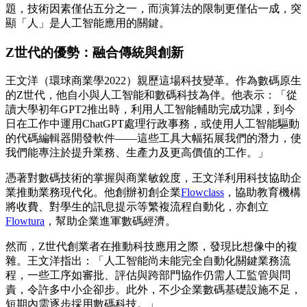
題，技術因素僅佔五分之一，而演算法的限制更僅佔一成，突
顯「人」是人工智能應用的關鍵。
Z
世代的優勢：融合傳統與創新
王文洋（環球商業學2022）親歷這場科技變革。作為數碼原生
的Z世代，他自小與人工智能和數碼科技為伴。他表示：「從
讀大學初年GPT2推出時，利用人工智能輔助完成功課，到今
日在工作中運用ChatGPT處理行政事務，或使用人工智能驅動
的代碼編輯器開發軟件——這些工具大幅拓展我們的潛力，使
我們能專注於提升業務、生產力及更高價值的工作。」
憑著對數碼技術的掌握與商業敏銳度，王文洋利用科技協助企
業推動業務現代化。他創辦初創企業
Flowclass
，協助教育機構
將收費、對學生的訊息提示等繁複流程自動化，亦創立
Flowtura
，幫助企業進軍數碼經濟。
然而，Z世代創業者在推動科技應用之際，發現比想像中的複
雜。王文洋指出：「人工智能尚未能完全自動化關鍵業務流
程，一些工序如審批、評估與跨部門協作仍需人工監管與問
責，令許多中小企卻步。此外，不少企業數碼基礎設施不足，
短期內需逐步採用數碼科技。」