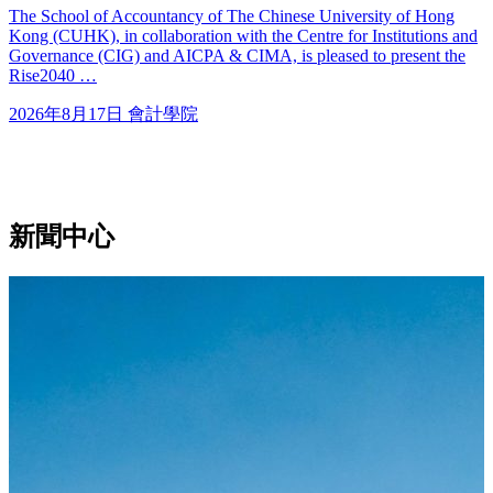
The School of Accountancy of The Chinese University of Hong
Kong (CUHK), in collaboration with the Centre for Institutions and
Governance (CIG) and AICPA & CIMA, is pleased to present the
Rise2040 …
2026年8月17日
會計學院
新聞中心