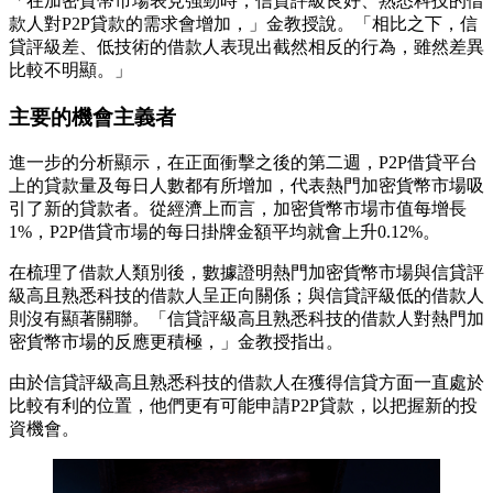
「在加密貨幣市場表見強勁時，信貸評級良好、熟悉科技的借
款人對P2P貸款的需求會增加，」金教授說。「相比之下，信
貸評級差、低技術的借款人表現出截然相反的行為，雖然差異
比較不明顯。」
主要的機會主義者
進一步的分析顯示，在正面衝擊之後的第二週，P2P借貸平台
上的貸款量及每日人數都有所增加，代表熱門加密貨幣市場吸
引了新的貸款者。從經濟上而言，加密貨幣市場市值每增長
1%，P2P借貸市場的每日掛牌金額平均就會上升0.12%。
在梳理了借款人類別後，數據證明熱門加密貨幣市場與信貸評
級高且熟悉科技的借款人呈正向關係；與信貸評級低的借款人
則沒有顯著關聯。「信貸評級高且熟悉科技的借款人對熱門加
密貨幣市場的反應更積極，」金教授指出。
由於信貸評級高且熟悉科技的借款人在獲得信貸方面一直處於
比較有利的位置，他們更有可能申請P2P貸款，以把握新的投
資機會。