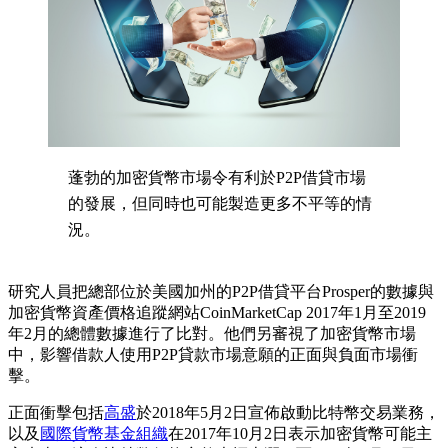
蓬勃的加密貨幣市場令有利於P2P借貸市場
的發展，但同時也可能製造更多不平等的情
況。
研究人員把總部位於美國加州的P2P借貸平台Prosper的數據與
加密貨幣資產價格追蹤網站CoinMarketCap 2017年1月至2019
年2月的總體數據進行了比對。他們另審視了加密貨幣市場
中，影響借款人使用P2P貸款市場意願的正面與負面市場衝
擊。
正面衝擊包括
高盛
於2018年5月2日宣佈啟動比特幣交易業務，
以及
國際貨幣基金組織
在2017年10月2日表示加密貨幣可能主