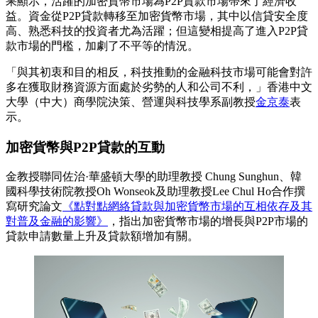
果顯示，活躍的加密貨幣市場為P2P貸款市場帶來了經濟收
益。資金從P2P貸款轉移至加密貨幣市場，其中以信貸安全度
高、熟悉科技的投資者尤為活躍；但這變相提高了進入P2P貸
款市場的門檻，加劇了不平等的情況。
「與其初衷和目的相反，科技推動的金融科技市場可能會對許
多在獲取財務資源方面處於劣勢的人和公司不利，」香港中文
大學（中大）商學院決策、營運與科技學系副教授
金京泰
表
示。
加密貨幣
與
P2P
貸
款
的互動
金教授聯同佐治·華盛頓大學的助理教授 Chung Sunghun、韓
國科學技術院教授Oh Wonseok及助理教授Lee Chul Ho合作撰
寫研究論文
《點對點網絡貸款與加密貨幣市場的互相依存及其
對普及金融的影響》
，指出加密貨幣市場的增長與P2P市場的
貸款申請數量上升及貸款額增加有關。