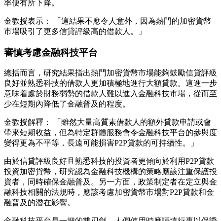
率便有所下降。
金教授表示： 「這結果不應令人意外，因為熱門的加密貨幣
市場吸引了更多信貸評級高的借款人。」
審慎考慮金融科技平台
總括而言，研究結果指出熱門加密貨幣市場能夠鼓勵信貸評級
良好並熟悉科技的借款人更加積極地進行大額貸款。這進一步
意味着處於財務弱勢的借款人難以進入金融科技市場，從而至
少在短期內降低了金融普及的程度。
金教授解釋： 「雖然大量高質素借款人的額外貸款申請或會
帶來短期收益，但為特定群體服務會令金融科技平台的參與度
變得更為不平等，長遠可能損害P2P貸款的可持續性。」
由於信貸評級良好且熟悉科技的投資者更傾向於利用P2P貸款
投資加密貨幣，研究認為金融科技機構的策略應該注重保護投
資者，同時確保金融普及。另一方面，政策制定者在定立與金
融科技相關的法規時，應該考慮加密貨幣市場對P2P貸款和金
融普及的潛在影響。
金融科技平台是一把的雙刃劍，人們使用時應謹慎行事以保證