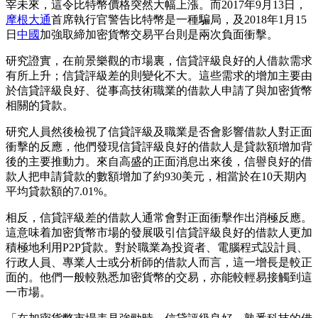
宰未來，這令比特幣價格突然大幅上漲。而2017年9月13日，
摩根大通
首席執行官警告比特幣是一種騙局，及2018年1月15
日
中國
加強取締加密貨幣交易平台則是兩次負面衝擊。
研究證實，在前景樂觀的市場裏，信貸評級良好的人借款需求
有所上升；信貸評級差的則變化不大。這些需求的增加主要由
於信貸評級良好、從事高技術職業的借款人申請了與加密貨幣
相關的貸款。
研究人員然後檢視了信貸評級及職業是否會影響借款人對正面
衝擊的反應，他們發現信貸評級良好的借款人是貸款額增加背
後的主要推動力。來自高盛的正面消息出來後，信譽良好的借
款人把申請貸款的數額增加了約930美元，相當於在10天期內
平均貸款額的7.01%。
相反，信貸評級差的借款人通常會對正面衝擊作出消極反應。
這意味着加密貨幣市場的發展吸引信貸評級良好的借款人更加
積極地利用P2P貸款。對於職業為投資者、電腦程式設計員、
行政人員、專業人士或分析師的借款人而言，這一增長是較正
面的。他們一般較熟悉加密貨幣的交易，亦能較輕易接觸到這
一市場。