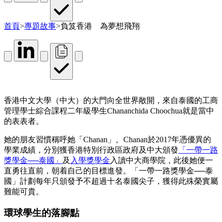
首頁
>
專題故事
>
負笈香港 為夢想飛翔
香港中文大學（中大）的大門向全世界敞開，來自泰國的工商
管理學士綜合課程二年級學生Chananchida Choochua就是當中
的表表者。
她的朋友習慣稱呼她「Chanan」。Chanan於2017年憑優異的
學業成績，分別獲香港特別行政區政府及中大頒發
「一帶一路
獎學金──泰國」
及
入學獎學金
入讀中大商學院，此後她便一
直勇往直前，朝着自己的目標進發。「一帶一路獎學金──泰
國」計劃每年只頒發予不超過十名泰國尖子，獲得此殊榮實屬
難能可貴。
環球學生的落腳點