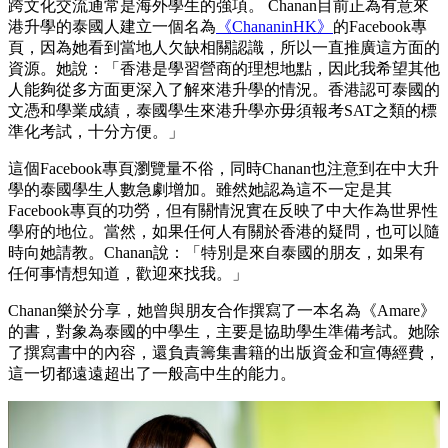
跨文化交流通常是海外學生的強項。 Chanan目前正為有意來
港升學的泰國人建立一個名為
《ChananinHK》
的Facebook專
頁，因為她看到當地人欠缺相關認識，所以一直推廣這方面的
資源。她說：「香港是學習營商的理想地點，因此我希望其他
人能夠從多方面更深入了解來港升學的情況。香港認可泰國的
文憑和學業成績，泰國學生來港升學亦毋須報考SAT之類的標
準化考試，十分方便。」
這個Facebook專頁瀏覽量不俗，同時Chanan也注意到在中大升
學的泰國學生人數急劇增加。雖然她認為這不一定是其
Facebook專頁的功勞，但有關情況實在反映了中大作為世界性
學府的地位。當然，如果任何人有關於香港的疑問，也可以隨
時向她請教。Chanan說：「特別是來自泰國的朋友，如果有
任何事情想知道，歡迎來找我。」
Chanan樂於分享，她曾與朋友合作撰寫了一本名為《Amare》
的書，對象為泰國的中學生，主要是協助學生準備考試。她除
了撰寫書中的內容，還負責籌集書籍的出版資金和宣傳經費，
這一切都遠遠超出了一般高中生的能力。