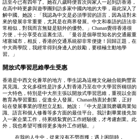
話至今已有四年了。她在八歲時便首次與家人一起到訪香港，
在高中時更參與遊學團到訪多家中國內地的大學，藉此深入了
解中國。她說：「我認為中文是必須學習的語言，因為這對未
來的發展非常重要，尤其是在商界發展。中文和泰語的語法非
常相似，對我而言無疑是額外的優勢。」Chanan覺得香港很
方便，十分享受在這裏生活。「曼谷是個舉世知名的交通嚴重
堵塞城市，相反，香港的交通系統卻非常便捷！回歸正題，在
中大商學院，我經常得到身邊人的鼓勵，要積極主動地學
習。」
開放式學習思維學生受惠
香港是中西文化薈萃的地方，學生認為這種文化融合能夠豐富
其見識。文化多樣性是許多人對香港乃至在中大學習所稱頌的
一大特色，特別是中大所主張以開放式學習思維，重視以全面
教育為學習重點，促進全人發展。Chanan熱衷於創業，正好
站在發展事業的理想立足點。她說：「中大是讓我磨礪商業知
識、語言和個人修養等多方面的最佳平台。我計劃畢業後先加
入一家企業工作，待累積紮實的工作經驗後，才考慮創業。此
外，我也希望可獲得更多海外工作經驗。」
在我的人生中，從來沒有不勞而獲；遇上困阻時，