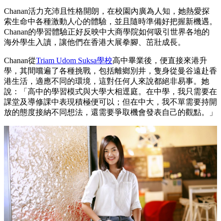
Chanan活力充沛且性格開朗，在校園內廣為人知，她熱愛探
索生命中各種激動人心的體驗，並且隨時準備好把握新機遇。
Chanan的學習體驗正好反映中大商學院如何吸引世界各地的
海外學生入讀，讓他們在香港大展拳腳、茁壯成長。
Chanan從
Triam Udom Suksa學校
高中畢業後，便直接來港升
學，其間嚐遍了各種挑戰，包括離鄉別井，隻身從曼谷遠赴香
港生活，適應不同的環境，這對任何人來說都絕非易事。她
說：「高中的學習模式與大學大相逕庭。在中學，我只需要在
課堂及導修課中表現積極便可以；但在中大，我不單需要持開
放的態度接納不同想法，還需要爭取機會發表自己的觀點。」