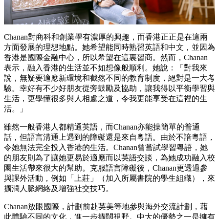
Chanan對商科和創業學有濃厚的興趣，而香港正正是在這兩
方面發展的理想地點。她希望能同時熟習英語和中文，並因為
香港是國際金融中心，所以希望在這裏習商。然而，Chanan
表示，融入香港的生活並不如想像般順利。她說：「對我來
說，無疑要適應新環境和截然不同的教育制度，絕對是一大考
驗。幸好有不少好朋友從旁鼓勵及協助，讓我得以平衡學習與
生活，更學懂很多與人相處之道，令我更能享受在這裡的生
活。」
雖然一般香港人都精通英語，而Chanan亦能操簡單的普通
話，但語言溝通上遇到的障礙還是來自粵語。由於不諳粵語，
令她無法完全投入香港的生活。Chanan曾嘗試學習粵語，她
的朋友則為了讓她更易於適應而以英語交談，為她成功融入校
園生活帶來很大的幫助。克服語言障礙後，Chanan更透過參
與課外活動，例如「上莊」（加入所屬書院的學生組織），來
擴濶人脈網絡及增強社交技巧。
Chanan放眼國際，計劃前赴英美等地參與海外交流計劃，藉
此體驗不同的文化，進一步擴闊視野。中大的優勢之一是擁有