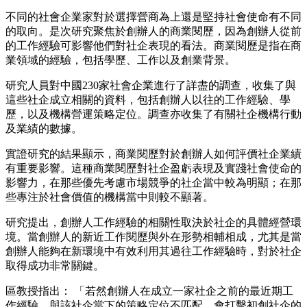
不同的社會企業家對於選擇營商為上還是堅持社會使命有不同
的取向。是次研究聚焦於創辦人的商業閱歷，因為創辦人從前
的工作經驗可影響他們對社企表現的看法。商業閱歷是指在商
業領域的經驗，包括學歷、工作以及創業背景。
研究人員對中國230家社會企業進行了詳盡的調查，收集了與
這些社企成立相關的資料，包括創辦人以往的工作經驗、學
歷，以及機構營運策略定位。調查亦收集了有關社企機構行動
及業績的數據。
實證研究的結果顯示，商業閱歷對於創辦人如何評價社企業績
有重要影響。這種商業閱歷對社企盈虧表現及實踐社會使命的
影響力，在那些優先考慮市場競爭的社企當中較為明顯；在那
些專注於社會價值的機構當中則較不顯著。
研究提出，創辦人工作經驗的相關性取決於社企的具體經營環
境。當創辦人的新近工作閱歷與外在形勢相輔相成，尤其是當
創辦人能夠在新環境中有效利用其過往工作經驗時，對於社企
取得成功非常關鍵。
區教授指出： 「若然創辦人在成立一家社企之前的最近期工
作經驗，與該社企當下的策略定位不匹配，會打擊初創社企的