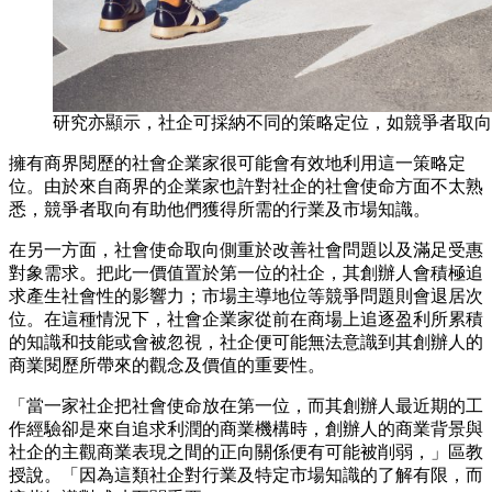
研究亦顯示，社企可採納不同的策略定位，如競爭者取向
擁有商界閱歷的社會企業家很可能會有效地利用這一策略定
位。由於來自商界的企業家也許對社企的社會使命方面不太熟
悉，競爭者取向有助他們獲得所需的行業及市場知識。
在另一方面，社會使命取向側重於改善社會問題以及滿足受惠
對象需求。把此一價值置於第一位的社企，其創辦人會積極追
求產生社會性的影響力；市場主導地位等競爭問題則會退居次
位。在這種情況下，社會企業家從前在商場上追逐盈利所累積
的知識和技能或會被忽視，社企便可能無法意識到其創辦人的
商業閱歷所帶來的觀念及價值的重要性。
「當一家社企把社會使命放在第一位，而其創辦人最近期的工
作經驗卻是來自追求利潤的商業機構時，創辦人的商業背景與
社企的主觀商業表現之間的正向關係便有可能被削弱，」區教
授說。「因為這類社企對行業及特定市場知識的了解有限，而