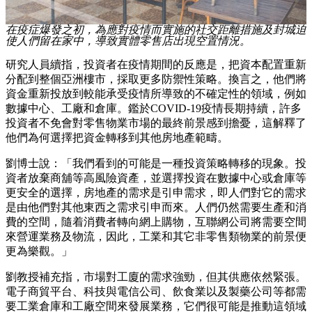
在疫症爆發之初，為應對疫情而實施的社交距離措施及封城迫
使人們留在家中，導致實體零售店出現空置情況。
研究人員續指，投資者在疫情期間的反應是，把資本配置重新
分配到整個亞洲樓市，採取更多防禦性策略。換言之，他們將
資金重新投放到較能承受疫情所導致的不確定性的領域，例如
數據中心、工廠和倉庫。鑑於COVID-19疫情長期持續，許多
投資者不免會對零售物業市場的最終前景感到擔憂，這解釋了
他們為何選擇把資金轉移到其他房地產範疇。
劉博士說：「我們看到的可能是一種投資策略轉移的現象。投
資者放棄商舖等高風險資產，並選擇投資在數據中心或倉庫等
更安全的選擇，房地產的需求是引申需求，即人們對它的需求
是由他們對其他東西之需求引申而來。人們仍然需要生產和消
費的空間，隨着消費者轉向網上購物，互聯網公司將需要空間
來營運業務及物流，因此，工業和其它非零售類物業的前景便
更為樂觀。」
劉教授補充指，市場對工廈的需求強勁，但其供應依然緊張。
電子商貿平台、科技與電信公司、飲食業以及製藥公司等都需
要工業倉庫和工廠空間來發展業務，它們很可能是推動這領域