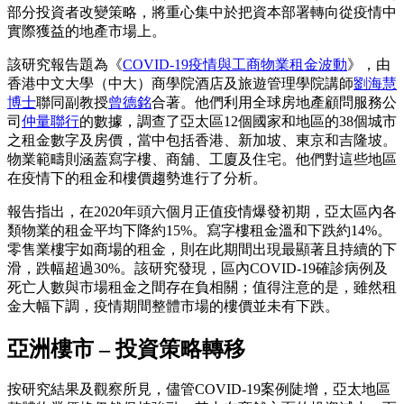
部分投資者改變策略，將重心集中於把資本部署轉向從疫情中
實際獲益的地產市場上。
該研究報告題為《
COVID-19疫情與工商物業租金波動
》，由
香港中文大學（中大）商學院酒店及旅遊管理學院講師
劉海慧
博士
聯同副教授
曾德銘
合著。他們利用全球房地產顧問服務公
司
仲量聯行
的數據，調查了亞太區12個國家和地區的38個城市
之租金數字及房價，當中包括香港、新加坡、東京和吉隆坡。
物業範疇則涵蓋寫字樓、商舖、工廈及住宅。他們對這些地區
在疫情下的租金和樓價趨勢進行了分析。
報告指出，在2020年頭六個月正值疫情爆發初期，亞太區內各
類物業的租金平均下降約15%。寫字樓租金溫和下跌約14%。
零售業樓宇如商場的租金，則在此期間出現最顯著且持續的下
滑，跌幅超過30%。該研究發現，區內COVID-19確診病例及
死亡人數與市場租金之間存在負相關；值得注意的是，雖然租
金大幅下調，疫情期間整體市場的樓價並未有下跌。
亞洲樓市 – 投資策略轉移
按研究結果及觀察所見，儘管COVID-19案例陡增，亞太地區