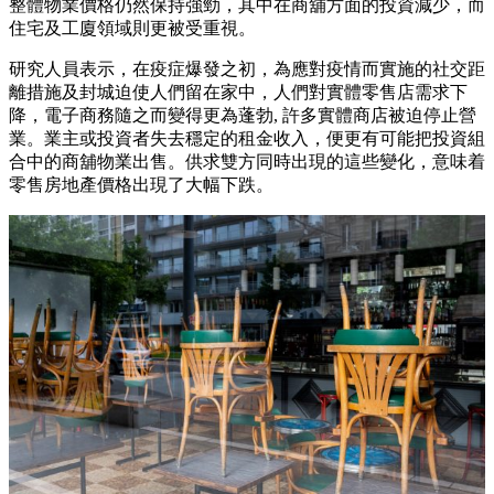
整體物業價格仍然保持強勁，其中在商舖方面的投資減少，而
住宅及工廈領域則更被受重視。
研究人員表示，在疫症爆發之初，為應對疫情而實施的社交距
離措施及封城迫使人們留在家中，人們對實體零售店需求下
降，電子商務隨之而變得更為蓬勃, 許多實體商店被迫停止營
業。業主或投資者失去穩定的租金收入，便更有可能把投資組
合中的商舖物業出售。供求雙方同時出現的這些變化，意味着
零售房地產價格出現了大幅下跌。