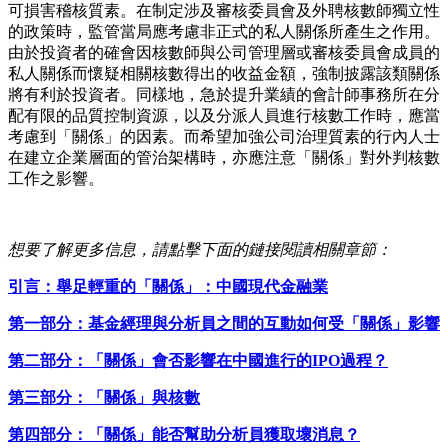
可損害稽核質素。在制定涉及審核委員會及外聘核數師獨立性
的政策時，監管當局應考慮非正式的私人關係所產生之作用。
由於投資者的確會因核數師與公司管理層或審核委員會成員的
私人關係而懷疑相關核數得出的收益金額，強制披露該類關係
將有利於投資者。同樣地，急於提升業績的會計師事務所在分
配有限的品質控制資源，以及分派人員進行核數工作時，應當
考慮到「關係」的因素。而希望加強公司治理質素的行內人士
在建立企業層面的管治架構時，亦應注意「關係」對外判核數
工作之影響。
想要了解更多信息，請點擊下面的鏈接閱讀相關章節：
引言：
舉足輕重的「關係」
：中國現代金融
業
第一部分：基金經理與分析員之間的互動如何受「關係」影響
第二部分：「關係」會否影響在中國進行的IPO過程？
第三部分：「關係」與核數
第四部分：「關係」能否幫助分析員獲取壞消息？