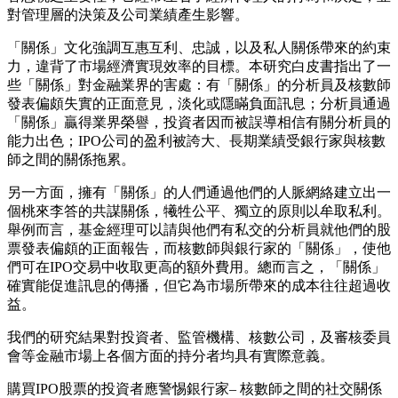
對管理層的決策及公司業績產生影響。
「關係」文化強調互惠互利、忠誠，以及私人關係帶來的約束
力，違背了市場經濟實現效率的目標。本研究白皮書指出了一
些「關係」對金融業界的害處：有「關係」的分析員及核數師
發表偏頗失實的正面意見，淡化或隱瞞負面訊息；分析員通過
「關係」贏得業界榮譽，投資者因而被誤導相信有關分析員的
能力出色；IPO公司的盈利被誇大、長期業績受銀行家與核數
師之間的關係拖累。
另一方面，擁有「關係」的人們通過他們的人脈網絡建立出一
個桃來李答的共謀關係，犧牲公平、獨立的原則以牟取私利。
舉例而言，基金經理可以請與他們有私交的分析員就他們的股
票發表偏頗的正面報告，而核數師與銀行家的「關係」，使他
們可在IPO交易中收取更高的額外費用。總而言之，「關係」
確實能促進訊息的傳播，但它為市場所帶來的成本往往超過收
益。
我們的研究結果對投資者、監管機構、核數公司，及審核委員
會等金融市場上各個方面的持分者均具有實際意義。
購買IPO股票的投資者應警惕銀行家– 核數師之間的社交關係