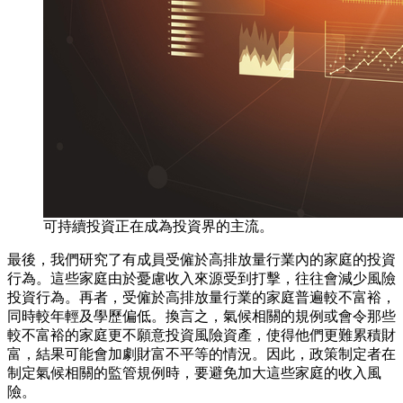
可持續投資正在成為投資界的主流。
最後，我們研究了有成員受僱於高排放量行業內的家庭的投資
行為。這些家庭由於憂慮收入來源受到打擊，往往會減少風險
投資行為。再者，受僱於高排放量行業的家庭普遍較不富裕，
同時較年輕及學歷偏低。換言之，氣候相關的規例或會令那些
較不富裕的家庭更不願意投資風險資產，使得他們更難累積財
富，結果可能會加劇財富不平等的情況。因此，政策制定者在
制定氣候相關的監管規例時，要避免加大這些家庭的收入風
險。