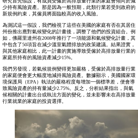
研究首先假設，有成員受僱於高排放量行業的家庭會傾向於減
少持有風險資產。那是因為一般預期，此類行業若受到政府的
新規例約束，其僱員將面臨較高的收入風險。
為測試這一假設，我們檢視了這些在美國的家庭有否在其居住
州份推出應對氣候變化的計畫後，調整了他們的投資組合。例
如，佛羅里達州在2008年推行了一項能源和氣候變化計畫，其
中包含了50項旨在減少溫室氣體排放的政策建議。結果證實，
與其他家庭相比，此一計畫的實施導致受僱於高排放量行業的
家庭所持有的風險資產減少15%。
我們另發現，若氣候規例變得更加嚴格，受僱於高排放量行業
的家庭便會更大幅度地減持風險資產。數據顯示，美國國家環
境保護局（EPA）執法的嚴格程度每增加一個標準差，便會導
致風險資產的持有量減少2.75%。反之，分析結果指出，與氣
候相關的計畫出台或執法方面的變化，並未影響未在高排放量
行業就業的家庭的投資選擇。