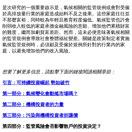
是次研究的一個重要啟示是，氣候相關的監管規例或會對受僱
於高排放量行業的家庭造成始料不及之後果。這些家庭往往並
不那麼富裕，同時較為年輕且教育程度偏低。氣候監管也許會
削弱收入較低的家庭承擔金融風險的意願、增加他們累積財富
的難度，繼而加劇貧富差距。然而，這未必便意味著氣候相關
的監管規例會導致社會整體福祉變差。關鍵是政策制定者實施
氣候監管規例時，必須顧及受僱於規例所針對的行業內的家
庭，以避免增加他們的收入風險。
想要了解更多信息，請點擊下面的鏈接閱讀相關章節：
引言：可持續投資崛起 勢如破竹
第一部分：氣候變化會動搖市場嗎？
第二部分：機構投資者的力量
第三部分：污染與機構投資者折讓價
第四部分：監管風險會否影響散戶的投資決定？