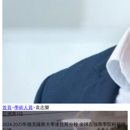
首頁
>
學術人員
>
袁志樂
亞洲第1位
2024-2025年德克薩斯大學達拉斯分校 全球百強商學院科研排